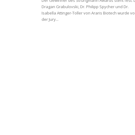
Der Gewinner des Strüngmann Awards steht fest: D
Dragan Grabulovski, Dr. Philipp Spycher und Dr.
Isabella Attinger-Toller von Araris Biotech wurde v
der Jury...