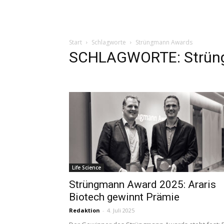
Start
Schlagworte
Strüngmann Awards
SCHLAGWORTE: Strün
Life Science
Strüngmann Award 2025: Araris
Biotech gewinnt Prämie
Redaktion
-
4. Juli 2025