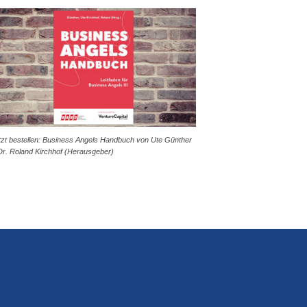
tzt bestellen: Business Angels Handbuch von Ute Günther
Dr. Roland Kirchhof (Herausgeber)