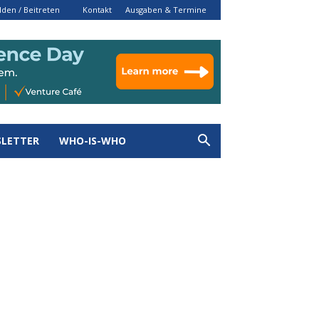
den / Beitreten
Kontakt
Ausgaben & Termine
LETTER
WHO-IS-WHO