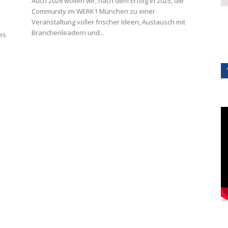
Auch 2026 wollen wir, nach dem Erfolg in 2025, die
Community im WERK1 München zu einer
Veranstaltung voller frischer Ideen, Austausch mit
Branchenleadern und...
es