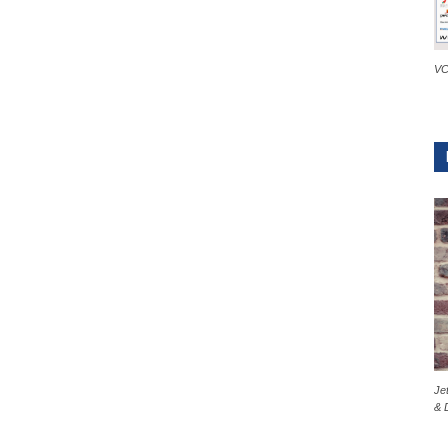
VC
Je
& 