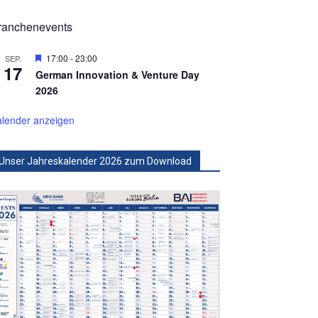
ranchenevents
Hervorgehoben
17:00
-
23:00
SEP.
17
German Innovation & Venture Day
2026
lender anzeigen
Unser Jahreskalender 2026 zum Download