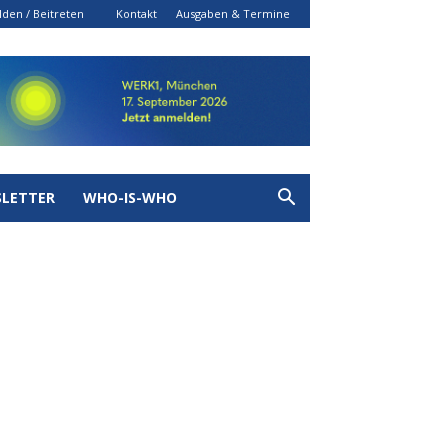
den / Beitreten
Kontakt
Ausgaben & Termine
LETTER
WHO-IS-WHO