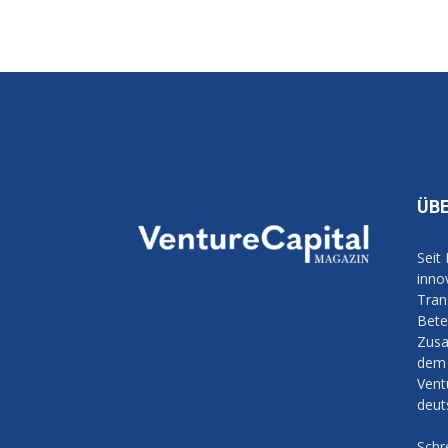
ÜB
Seit
inno
Tran
Bete
Zusa
dem 
Vent
deut
Schr