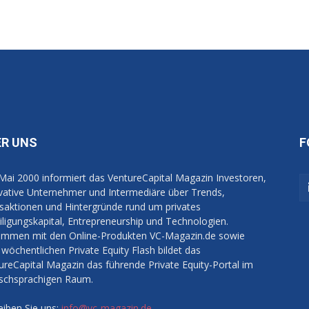
ER UNS
F
 Mai 2000 informiert das VentureCapital Magazin Investoren,
vative Unternehmer und Intermediäre über Trends,
saktionen und Hintergründe rund um privates
iligungskapital, Entrepreneurship und Technologien.
mmen mit den Online-Produkten VC-Magazin.de sowie
wöchentlichen Private Equity Flash bildet das
ureCapital Magazin das führende Private Equity-Portal im
schsprachigen Raum.
eiben Sie uns:
info@vc-magazin.de