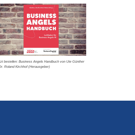
tzt bestellen: Business Angels Handbuch von Ute Günther
Dr. Roland Kirchhof (Herausgeber)