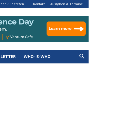
den / Beitreten
Kontakt
Ausgaben & Termine
LETTER
WHO-IS-WHO