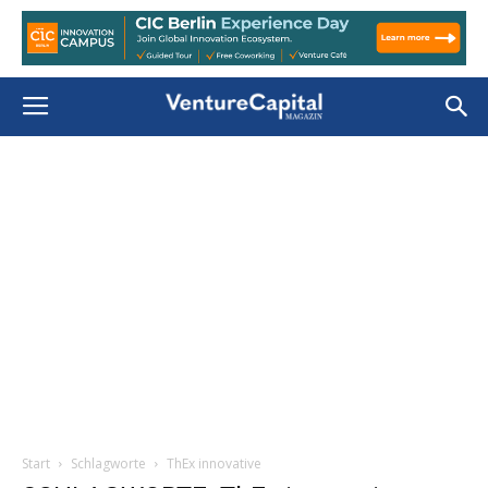
Start
Schlagworte
ThEx innovative