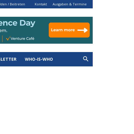
den / Beitreten
Kontakt
Ausgaben & Termine
LETTER
WHO-IS-WHO