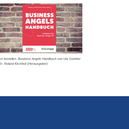
tzt bestellen: Business Angels Handbuch von Ute Günther
Dr. Roland Kirchhof (Herausgeber)