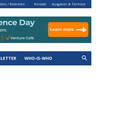
den / Beitreten
Kontakt
Ausgaben & Termine
LETTER
WHO-IS-WHO