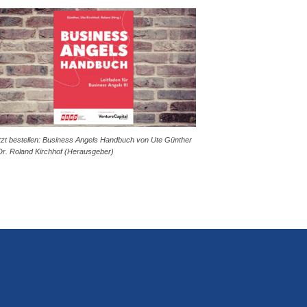
tzt bestellen: Business Angels Handbuch von Ute Günther
Dr. Roland Kirchhof (Herausgeber)