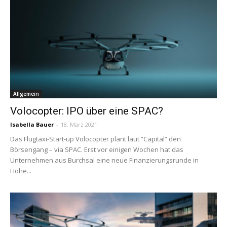
Allgemein
Volocopter: IPO über eine SPAC?
Isabella Bauer
-
18. März 2021
Das Flugtaxi-Start-up Volocopter plant laut “Capital” den
Börsengang – via SPAC. Erst vor einigen Wochen hat das
Unternehmen aus Burchsal eine neue Finanzierungsrunde in
Höhe...