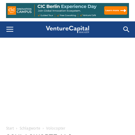
Start
Schlagworte
Volocopter