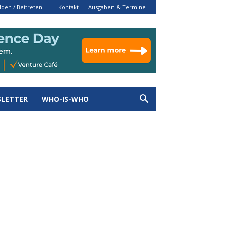
den / Beitreten
Kontakt
Ausgaben & Termine
LETTER
WHO-IS-WHO