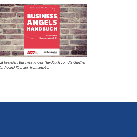
tzt bestellen: Business Angels Handbuch von Ute Günther
Dr. Roland Kirchhof (Herausgeber)