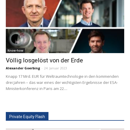
Know-how
Völlig losgelöst von der Erde
Alexander Goerbing
-
24. Januar 2023
Knapp 17 Mrd. EUR für Weltraumtechnologie in den kommenden
drei Jahren – das war eines der wichtigsten Ergebnisse der ESA-
Ministerkonferenz in Paris am 22....
Private Equity Flash