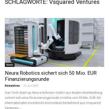
SCHLAGWORTE: Vsquared Ventures
News
Neura Robotics sichert sich 50 Mio. EUR
Finanzierungsrunde
Redaktion
-
25. Juli 2023
Das Tech-Start-up Neura Robotics GmbH aus Baden-Württemberg
sichert sich eine Finanzierungsrunde in Höhe von 50 Mio. EUR. Ein
internationales Investoren-konsortium bestehend aus Vsquared
Ventures,...