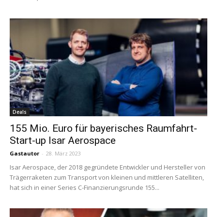
Deals
155 Mio. Euro für bayerisches Raumfahrt-
Start-up Isar Aerospace
Gastautor
-
28. März 2023
Isar Aerospace, der 2018 gegründete Entwickler und Hersteller von
Trägerraketen zum Transport von kleinen und mittleren Satelliten,
hat sich in einer Series C-Finanzierungsrunde 155...