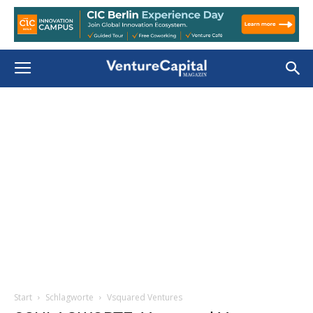
Start
Schlagworte
Vsquared Ventures