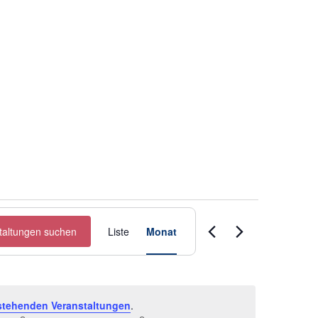
Veranstaltung
taltungen suchen
Liste
Monat
Ansichten-
Navigation
stehenden Veranstaltungen
.