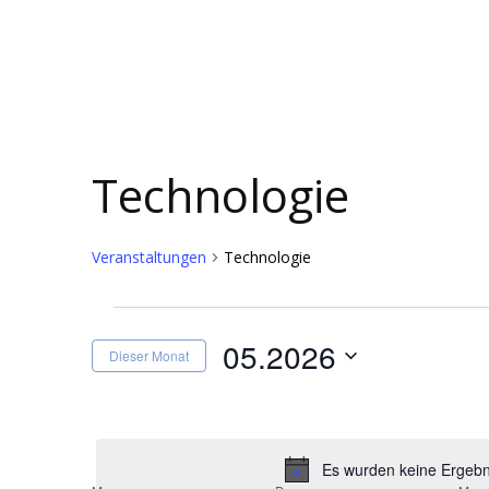
Technologie
Veranstaltungen
Technologie
Veranstaltungen
05.2026
Dieser Monat
Datum
wählen.
Es wurden keine Ergebni