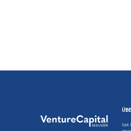
ÜB
Seit
inno