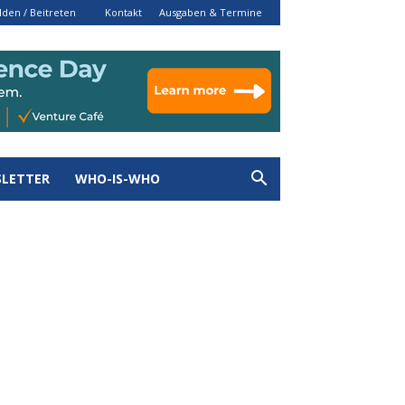
den / Beitreten
Kontakt
Ausgaben & Termine
LETTER
WHO-IS-WHO