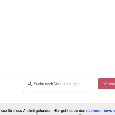
Veranstaltungen
Bitte
Verans
Schlüsselwort
Suche
eingeben.
Suche
und
nach
Ansichten,
Veranstaltungen
sse für diese Ansicht gefunden. Hier geht es zu den
nächsten bevor
Hinweis
Schlüsselwort.