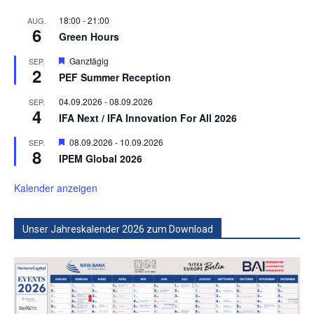
18:00
-
21:00
AUG.
6
Green Hours
Hervorgehoben
Ganztägig
SEP.
2
PEF Summer Reception
04.09.2026
-
08.09.2026
SEP.
4
IFA Next / IFA Innovation For All 2026
Hervorgehoben
08.09.2026
-
10.09.2026
SEP.
8
IPEM Global 2026
Kalender anzeigen
Unser Jahreskalender 2026 zum Download