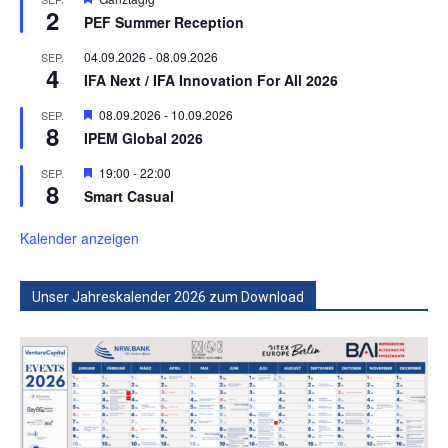
2
PEF Summer Reception
04.09.2026
-
08.09.2026
SEP.
4
IFA Next / IFA Innovation For All 2026
Hervorgehoben
08.09.2026
-
10.09.2026
SEP.
8
IPEM Global 2026
Hervorgehoben
19:00
-
22:00
SEP.
8
Smart Casual
Kalender anzeigen
Unser Jahreskalender 2026 zum Download