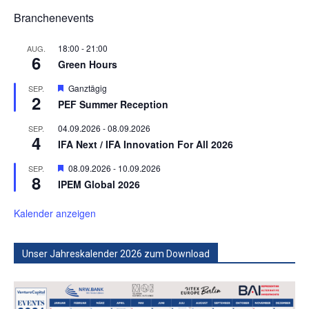
Branchenevents
18:00
-
21:00
AUG.
6
Green Hours
Hervorgehoben
Ganztägig
SEP.
2
PEF Summer Reception
04.09.2026
-
08.09.2026
SEP.
4
IFA Next / IFA Innovation For All 2026
Hervorgehoben
08.09.2026
-
10.09.2026
SEP.
8
IPEM Global 2026
Kalender anzeigen
Unser Jahreskalender 2026 zum Download