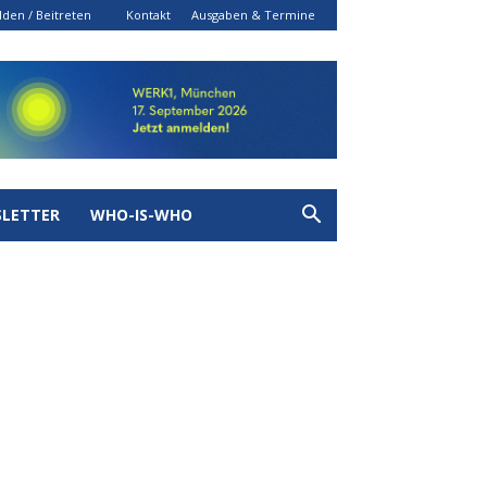
den / Beitreten
Kontakt
Ausgaben & Termine
LETTER
WHO-IS-WHO