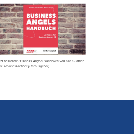
tzt bestellen: Business Angels Handbuch von Ute Günther
Dr. Roland Kirchhof (Herausgeber)