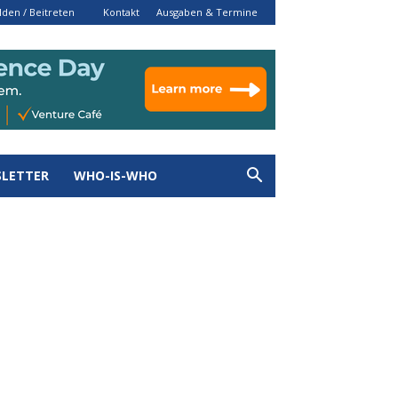
den / Beitreten
Kontakt
Ausgaben & Termine
LETTER
WHO-IS-WHO