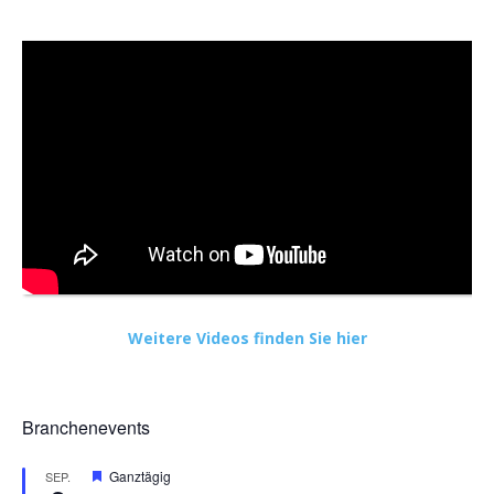
Weitere Videos finden Sie hier
Branchenevents
Hervorgehoben
Ganztägig
SEP.