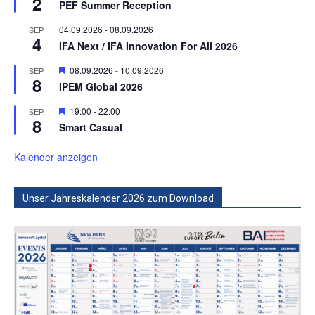
2
PEF Summer Reception
04.09.2026
-
08.09.2026
SEP.
4
IFA Next / IFA Innovation For All 2026
Hervorgehoben
08.09.2026
-
10.09.2026
SEP.
8
IPEM Global 2026
Hervorgehoben
19:00
-
22:00
SEP.
8
Smart Casual
Kalender anzeigen
Unser Jahreskalender 2026 zum Download