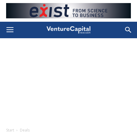
Start
Deals