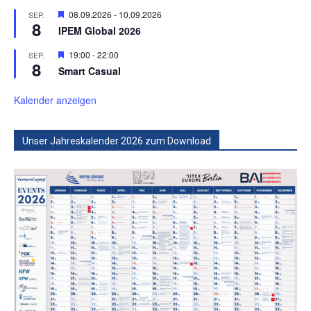
Hervorgehoben
08.09.2026
-
10.09.2026
SEP.
8
IPEM Global 2026
Hervorgehoben
19:00
-
22:00
SEP.
8
Smart Casual
Kalender anzeigen
Unser Jahreskalender 2026 zum Download