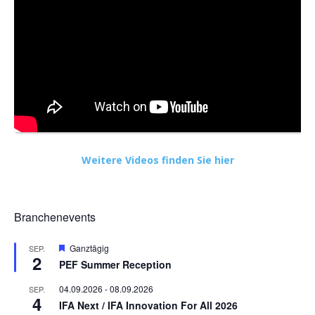
Weitere Videos finden Sie hier
Branchenevents
Hervorgehoben
Ganztägig
SEP.
2
PEF Summer Reception
04.09.2026
-
08.09.2026
SEP.
4
IFA Next / IFA Innovation For All 2026