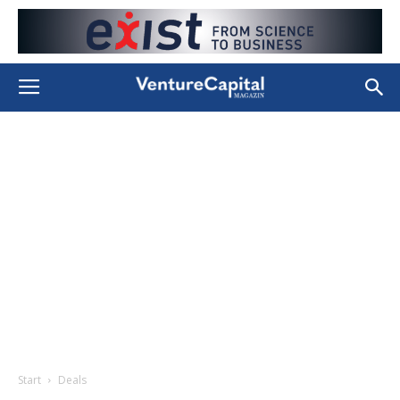
Start
Deals