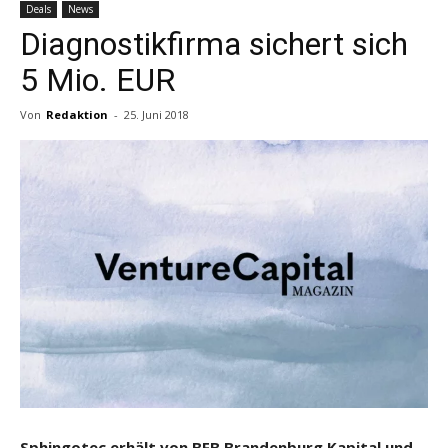
Deals
News
Diagnostikfirma sichert sich
5 Mio. EUR
Von
Redaktion
-
25. Juni 2018
Sphingotec erhält von BFB Brandenburg Kapital und