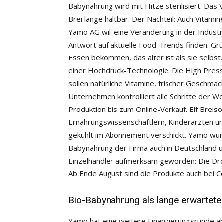
Babynahrung wird mit Hitze sterilisiert. Da
Brei lange haltbar. Der Nachteil: Auch Vitam
Yamo AG will eine Veränderung in der Industr
Antwort auf aktuelle Food-Trends finden. Grün
Essen bekommen, das älter ist als sie selbst
einer Hochdruck-Technologie. Die High Press
sollen natürliche Vitamine, frischer Geschma
Unternehmen kontrolliert alle Schritte der 
Produktion bis zum Online-Verkauf. Elf Breis
Ernährungswissenschaftlern, Kinderärzten un
gekühlt im Abonnement verschickt. Yamo wurd
Babynahrung der Firma auch in Deutschland u
Einzelhändler aufmerksam geworden: Die Drog
Ab Ende August sind die Produkte auch bei Co
Bio-Babynahrung als lange erwartete
Yamo hat eine weitere Finanzierungsrunde ab