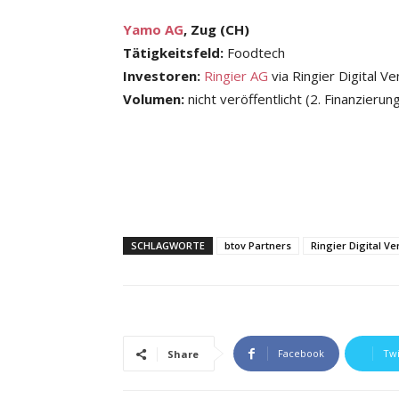
Yamo AG
, Zug (CH)
Tätigkeitsfeld:
Foodtech
Investoren:
Ringier AG
via Ringier Digital V
Volumen:
nicht veröffentlicht (2. Finanzieru
SCHLAGWORTE
btov Partners
Ringier Digital Ve
Facebook
Twi
Share