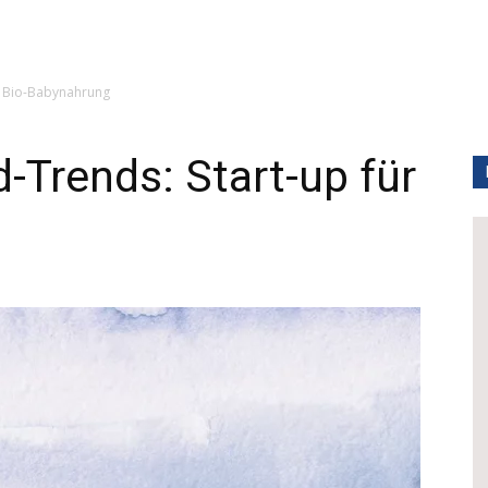
r Bio-Babynahrung
-Trends: Start-up für
g