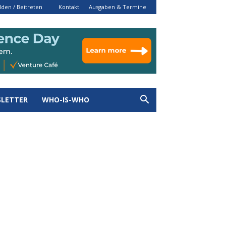
den / Beitreten
Kontakt
Ausgaben & Termine
LETTER
WHO-IS-WHO