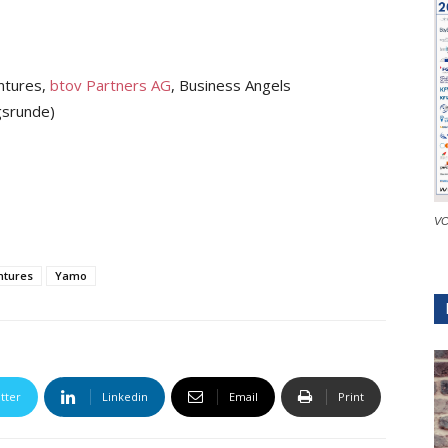
entures,
btov Partners AG
, Business Angels
ngsrunde)
VC
ntures
Yamo
tter
Linkedin
Email
Print