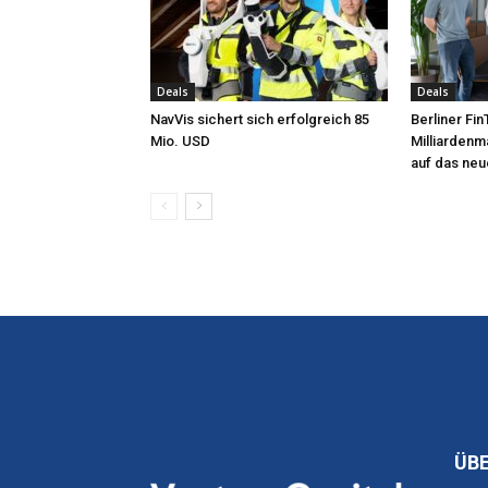
Deals
Deals
NavVis sichert sich erfolgreich 85
Berliner Fi
Mio. USD
Milliardenm
auf das neu
ÜB