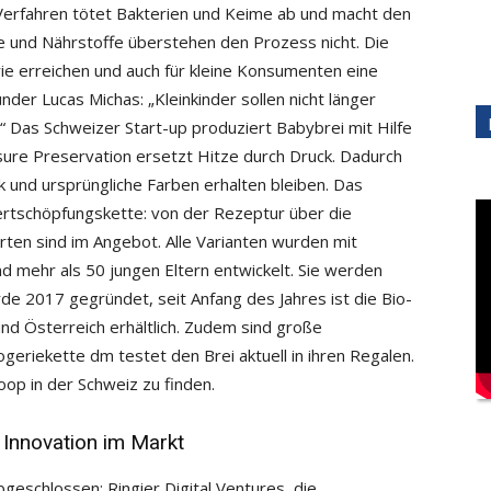
s Verfahren tötet Bakterien und Keime ab und macht den
ine und Nährstoffe überstehen den Prozess nicht. Die
ie erreichen und auch für kleine Konsumenten eine
der Lucas Michas: „Kleinkinder sollen nicht länger
.“ Das Schweizer Start-up produziert Babybrei mit Hilfe
ure Preservation ersetzt Hitze durch Druck. Dadurch
ck und ursprüngliche Farben erhalten bleiben. Das
Wertschöpfungskette: von der Rezeptur über die
orten sind im Angebot. Alle Varianten wurden mit
d mehr als 50 jungen Eltern entwickelt. Sie werden
e 2017 gegründet, seit Anfang des Jahres ist die Bio-
nd Österreich erhältlich. Zudem sind große
eriekette dm testet den Brei aktuell in ihren Regalen.
op in der Schweiz zu finden.
 Innovation im Markt
geschlossen: Ringier Digital Ventures, die