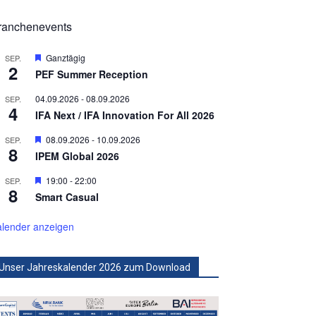
ranchenevents
Hervorgehoben
Ganztägig
SEP.
2
PEF Summer Reception
04.09.2026
-
08.09.2026
SEP.
4
IFA Next / IFA Innovation For All 2026
Hervorgehoben
08.09.2026
-
10.09.2026
SEP.
8
IPEM Global 2026
Hervorgehoben
19:00
-
22:00
SEP.
8
Smart Casual
lender anzeigen
Unser Jahreskalender 2026 zum Download