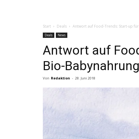
Start
Deals
Antwort auf Food-Trends: Start-up fü
Deals
News
Antwort auf Food
Bio-Babynahrun
Von
Redaktion
-
28. Juni 2018