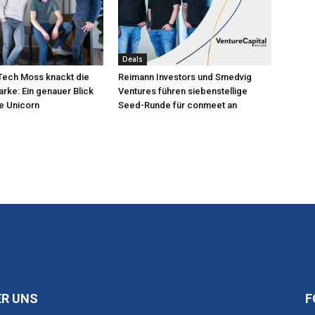
Deals
nTech Moss knackt die
Reimann Investors und Smedvig
arke: Ein genauer Blick
Ventures führen siebenstellige
e Unicorn
Seed-Runde für conmeet an
ER UNS
F