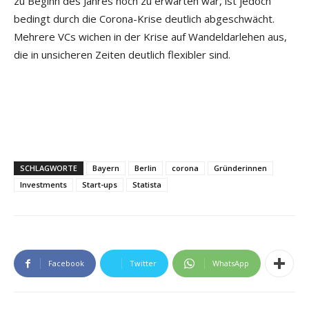
zu Beginn des Jahres noch zu erwarten war, ist jedoch
bedingt durch die Corona-Krise deutlich abgeschwächt.
Mehrere VCs wichen in der Krise auf Wandeldarlehen aus,
die in unsicheren Zeiten deutlich flexibler sind.
SCHLAGWORTE
Bayern
Berlin
corona
Gründerinnen
Investments
Start-ups
Statista
Facebook
Twitter
WhatsApp