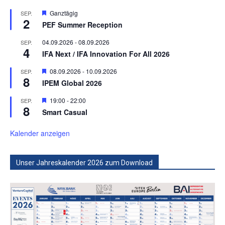
Hervorgehoben
Ganztägig
SEP.
2
PEF Summer Reception
04.09.2026
-
08.09.2026
SEP.
4
IFA Next / IFA Innovation For All 2026
Hervorgehoben
08.09.2026
-
10.09.2026
SEP.
8
IPEM Global 2026
Hervorgehoben
19:00
-
22:00
SEP.
8
Smart Casual
Kalender anzeigen
Unser Jahreskalender 2026 zum Download