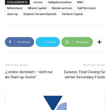
SCHLAGWORTE
corona
Halbjahreszahlen
KMU
Mittelstand
NBank Capital
Niedersachsen
Ralf Borchers
start-up
Stephen Struwe-Ramoth
Venture Capital
Facebook
Twitter
WhatsApp
Vorheriger Artikel
Nächster Artikel
„London dominiert – nicht nur
Eurazeo: Final Closing für
die Start-up-Szene“
vierten Secondary-Fonds