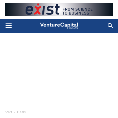
Start
Deals