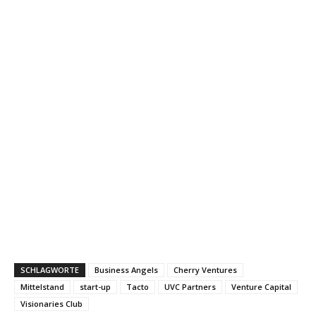
SCHLAGWORTE
Business Angels
Cherry Ventures
Mittelstand
start-up
Tacto
UVC Partners
Venture Capital
Visionaries Club