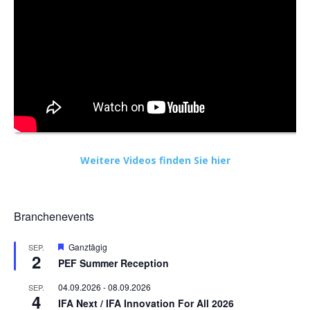
Weitere Videos finden Sie hier
Branchenevents
Hervorgehoben
Ganztägig
SEP.
2
PEF Summer Reception
04.09.2026
-
08.09.2026
SEP.
4
IFA Next / IFA Innovation For All 2026