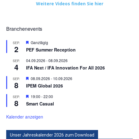
Weitere Videos finden Sie hier
Branchenevents
Hervorgehoben
Ganztägig
SEP.
2
PEF Summer Reception
04.09.2026
-
08.09.2026
SEP.
4
IFA Next / IFA Innovation For All 2026
Hervorgehoben
08.09.2026
-
10.09.2026
SEP.
8
IPEM Global 2026
Hervorgehoben
19:00
-
22:00
SEP.
8
Smart Casual
Kalender anzeigen
Unser Jahreskalender 2026 zum Download