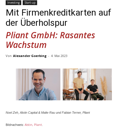
Investing
Start-up
Mit Firmenkreditkarten auf
der Überholspur
Pliant GmbH: Rasantes
Wachstum
Von
Alexander Goerbing
-
4. Mai 2023
Noel Zeh, Alstin Capital & Malte Rau und Fabian Terner, Pliant
Bildnachweis:
Alstin, Pliant
.