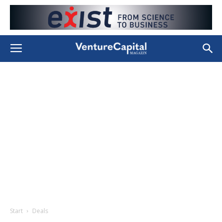
Start
Deals