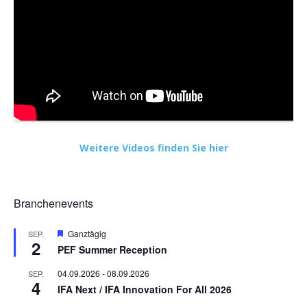
Weitere Videos finden Sie hier
Branchenevents
Hervorgehoben
Ganztägig
SEP.
2
PEF Summer Reception
04.09.2026
-
08.09.2026
SEP.
4
IFA Next / IFA Innovation For All 2026