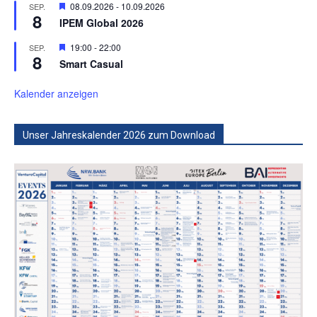
Hervorgehoben
08.09.2026
-
10.09.2026
SEP.
8
IPEM Global 2026
Hervorgehoben
19:00
-
22:00
SEP.
8
Smart Casual
Kalender anzeigen
Unser Jahreskalender 2026 zum Download