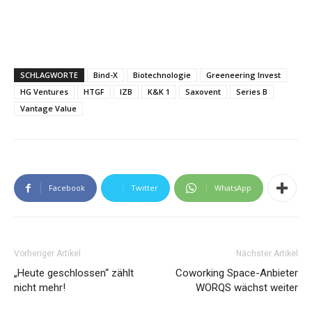
SCHLAGWORTE
Bind-X
Biotechnologie
Greeneering Invest
HG Ventures
HTGF
IZB
K&K 1
Saxovent
Series B
Vantage Value
Facebook
Twitter
WhatsApp
Vorheriger Artikel
Nächster Artikel
„Heute geschlossen“ zählt
Coworking Space-Anbieter
nicht mehr!
WORQS wächst weiter