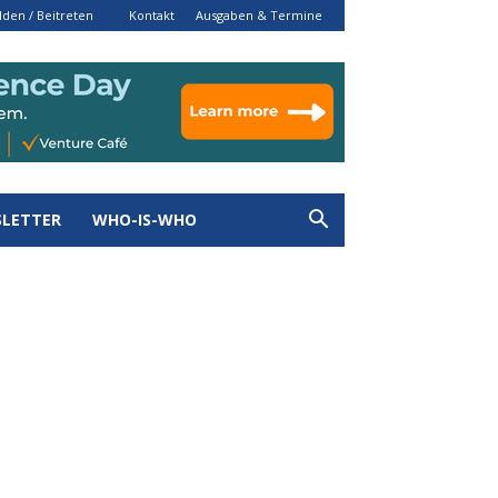
den / Beitreten
Kontakt
Ausgaben & Termine
LETTER
WHO-IS-WHO