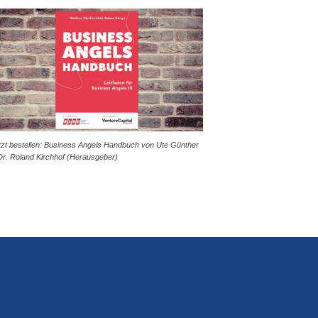
tzt bestellen: Business Angels Handbuch von Ute Günther
Dr. Roland Kirchhof (Herausgeber)