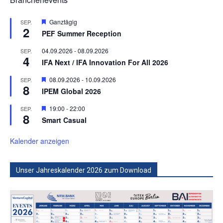
Hervorgehoben
Ganztägig
SEP.
2
PEF Summer Reception
04.09.2026
-
08.09.2026
SEP.
4
IFA Next / IFA Innovation For All 2026
Hervorgehoben
08.09.2026
-
10.09.2026
SEP.
8
IPEM Global 2026
Hervorgehoben
19:00
-
22:00
SEP.
8
Smart Casual
Kalender anzeigen
Unser Jahreskalender 2026 zum Download