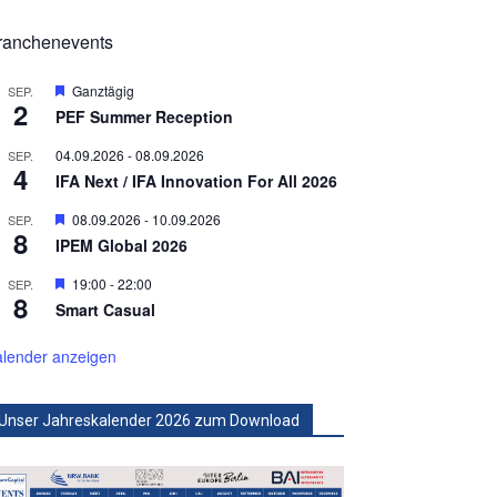
ranchenevents
Hervorgehoben
Ganztägig
SEP.
2
PEF Summer Reception
04.09.2026
-
08.09.2026
SEP.
4
IFA Next / IFA Innovation For All 2026
Hervorgehoben
08.09.2026
-
10.09.2026
SEP.
8
IPEM Global 2026
Hervorgehoben
19:00
-
22:00
SEP.
8
Smart Casual
lender anzeigen
Unser Jahreskalender 2026 zum Download