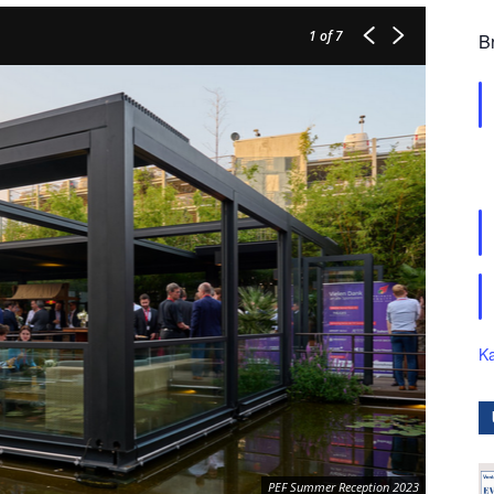
1
of 7
B
Ka
PEF Summer Reception 2023