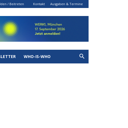
den / Beitreten
Kontakt
Ausgaben & Termine
LETTER
WHO-IS-WHO