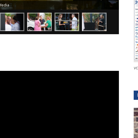
Media
VC