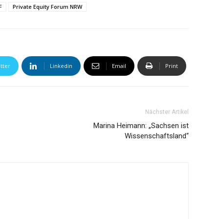
F
Private Equity Forum NRW
tter
Linkedin
Email
Print
Nächster Artikel
Marina Heimann: „Sachsen ist
Wissenschaftsland“