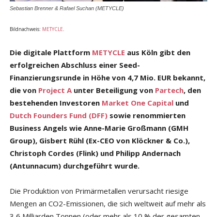
Sebastian Brenner & Rafael Suchan (METYCLE)
Bildnachweis:
METYCLE
.
Die digitale Plattform
METYCLE
aus Köln gibt den
erfolgreichen Abschluss einer Seed-
Finanzierungsrunde in Höhe von 4,7 Mio. EUR bekannt,
die von
Project A
unter Beteiligung von
Partech
, den
bestehenden Investoren
Market One Capital
und
Dutch Founders Fund (DFF)
sowie renommierten
Business Angels wie Anne-Marie Großmann (GMH
Group), Gisbert Rühl (Ex-CEO von Klöckner & Co.),
Christoph Cordes (Flink) und Philipp Andernach
(Antunnacum) durchgeführt wurde.
Die Produktion von Primärmetallen verursacht riesige
Mengen an CO2-Emissionen, die sich weltweit auf mehr als
3,6 Milliarden Tonnen (oder mehr als 10 % der gesamten