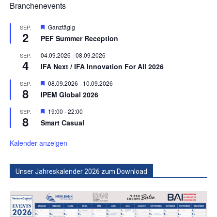
Branchenevents
Hervorgehoben
Ganztägig
SEP.
2
PEF Summer Reception
04.09.2026
-
08.09.2026
SEP.
4
IFA Next / IFA Innovation For All 2026
Hervorgehoben
08.09.2026
-
10.09.2026
SEP.
8
IPEM Global 2026
Hervorgehoben
19:00
-
22:00
SEP.
8
Smart Casual
Kalender anzeigen
Unser Jahreskalender 2026 zum Download