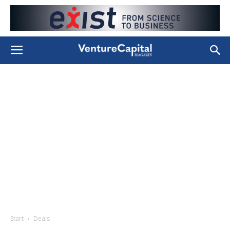
Start
Deals