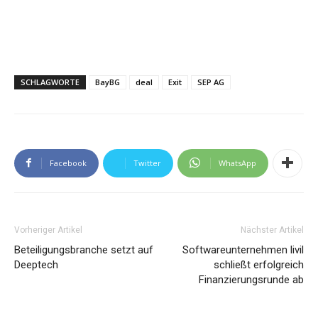
SCHLAGWORTE
BayBG
deal
Exit
SEP AG
Facebook
Twitter
WhatsApp
Vorheriger Artikel
Nächster Artikel
Beteiligungsbranche setzt auf
Softwareunternehmen livil
Deeptech
schließt erfolgreich
Finanzierungsrunde ab