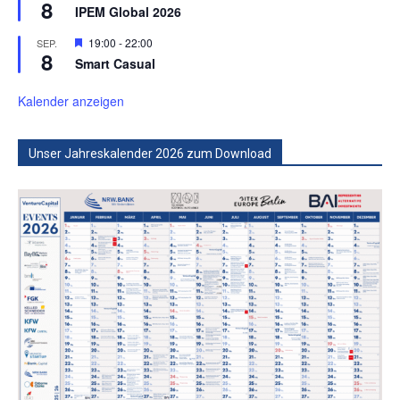
8
IPEM Global 2026
Hervorgehoben
19:00
-
22:00
SEP.
8
Smart Casual
Kalender anzeigen
Unser Jahreskalender 2026 zum Download