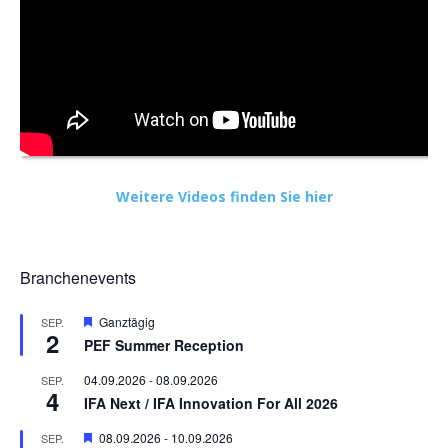
Weitere Videos finden Sie hier
Branchenevents
Hervorgehoben
Ganztägig
SEP.
2
PEF Summer Reception
04.09.2026
-
08.09.2026
SEP.
4
IFA Next / IFA Innovation For All 2026
Hervorgehoben
08.09.2026
-
10.09.2026
SEP.