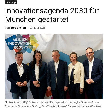
Start-up
Innovationsagenda 2030 für
München gestartet
Von
Redaktion
-
23. Mai 2025
Dr. Manfred Gößl (IHK München und Oberbayern), Frizzi Engler-Hamm (Munich
Innovation Ecosystem GmbH), Dr. Christian Scharpf (Landeshauptstadt München),