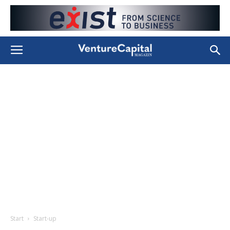
Start
Start-up