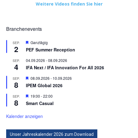
Weitere Videos finden Sie hier
Branchenevents
Hervorgehoben
Ganztägig
SEP.
2
PEF Summer Reception
04.09.2026
-
08.09.2026
SEP.
4
IFA Next / IFA Innovation For All 2026
Hervorgehoben
08.09.2026
-
10.09.2026
SEP.
8
IPEM Global 2026
Hervorgehoben
19:00
-
22:00
SEP.
8
Smart Casual
Kalender anzeigen
Unser Jahreskalender 2026 zum Download