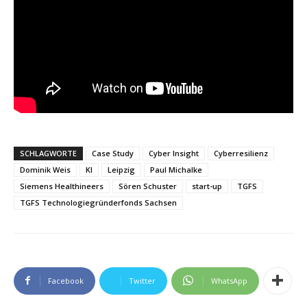
SCHLAGWORTE
Case Study
Cyber Insight
Cyberresilienz
Dominik Weis
KI
Leipzig
Paul Michalke
Siemens Healthineers
Sören Schuster
start-up
TGFS
TGFS Technologiegründerfonds Sachsen
Facebook
Twitter
WhatsApp