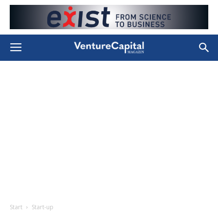
Start
Start-up