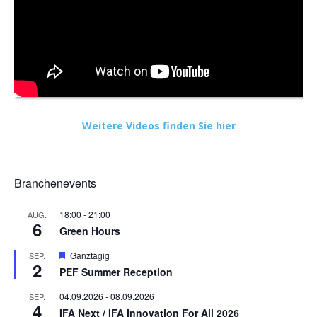
Weitere Videos finden Sie hier
Branchenevents
18:00
-
21:00
AUG.
6
Green Hours
Hervorgehoben
Ganztägig
SEP.
2
PEF Summer Reception
04.09.2026
-
08.09.2026
SEP.
4
IFA Next / IFA Innovation For All 2026