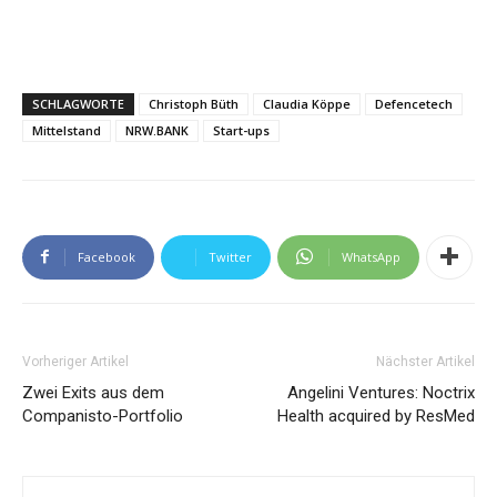
SCHLAGWORTE
Christoph Büth
Claudia Köppe
Defencetech
Mittelstand
NRW.BANK
Start-ups
Facebook
Twitter
WhatsApp
Vorheriger Artikel
Nächster Artikel
Zwei Exits aus dem
Angelini Ventures: Noctrix
Companisto-Portfolio
Health acquired by ResMed