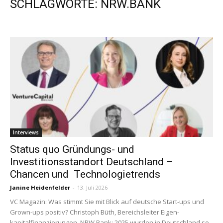
SCHLAGWORTE: NRW.BANK
Interviews
Status quo Gründungs- und
Investitionsstandort Deutschland –
Chancen und ­ Technologietrends
Janine Heidenfelder
-
13. Juli 2026
VC Magazin: Was stimmt Sie mit Blick auf deutsche Start-ups und
Grown-ups positiv? Christoph Büth, Bereichsleiter Eigen­
kapitalfinanzierungen, NRW.Bank: 2025 wurden in Deutschland so