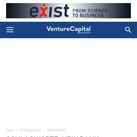
Start
Schlagworte
NRW.BANK