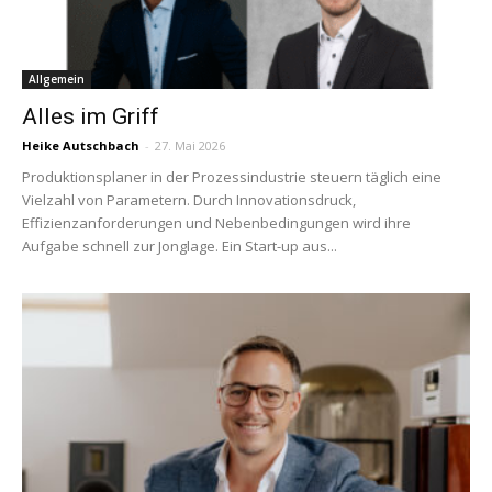
Allgemein
Alles im Griff
Heike Autschbach
-
27. Mai 2026
Produktionsplaner in der Prozessindustrie­ steuern täglich eine
Vielzahl von Parametern. Durch Innovationsdruck,
Effizienzanforderungen und Nebenbedingungen wird ihre
Aufgabe schnell zur Jonglage. Ein Start-up aus...