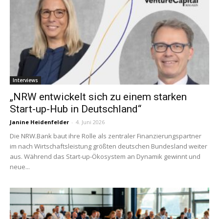
Interviews
„NRW entwickelt sich zu einem starken
Start-up-Hub in Deutschland“
Janine Heidenfelder
-
4. Juni 2026
Die NRW.Bank baut ihre Rolle als zentraler Finanzierungspartner
im nach Wirtschaftsleistung größten deutschen Bundesland weiter
aus. Während das Start-up-Ökosystem an Dynamik gewinnt und
neue...