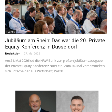
Events
Jubiläum am Rhein: Das war die 20. Private
Equity-Konferenz in Düsseldorf
Redaktion
-
27. Mai 2026
Am 21. Mai 2026 lud die NRW.Bank zur großen Jubiläumsausgabe
der Private Equity-Konferenz NRW ein. Zum 20. Mal versammelten
sich Entscheider aus Wirtschaft, Politik...