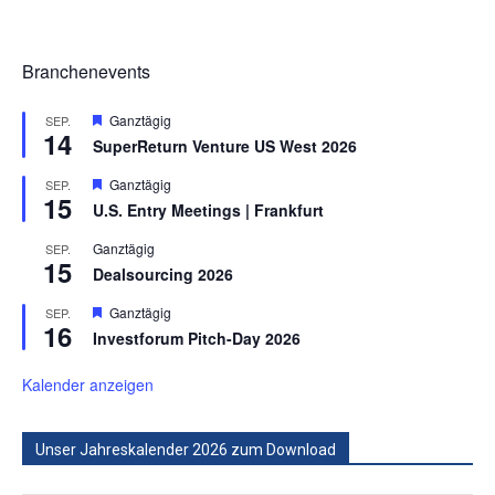
Branchenevents
Hervorgehoben
Ganztägig
SEP.
14
SuperReturn Venture US West 2026
Hervorgehoben
Ganztägig
SEP.
15
U.S. Entry Meetings | Frankfurt
Ganztägig
SEP.
15
Dealsourcing 2026
Hervorgehoben
Ganztägig
SEP.
16
Investforum Pitch-Day 2026
Kalender anzeigen
Unser Jahreskalender 2026 zum Download