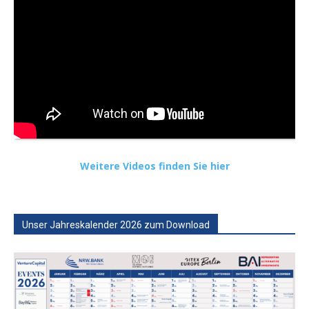
Weitere Videos finden Sie hier
Unser Jahreskalender 2026 zum Download