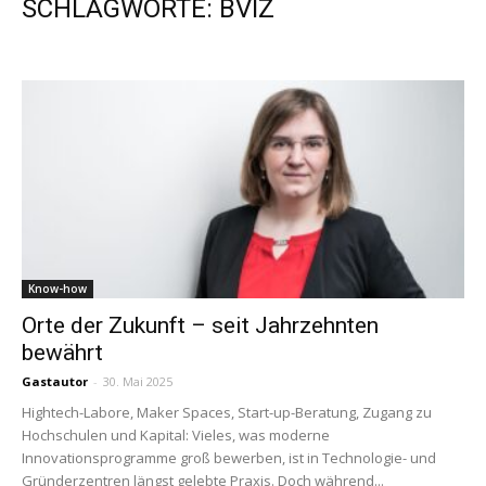
SCHLAGWORTE: BVIZ
Know-how
Orte der Zukunft – seit Jahrzehnten
bewährt
Gastautor
-
30. Mai 2025
Hightech-Labore, Maker Spaces, Start-up-Beratung, Zugang zu
Hochschulen und Kapital: Vieles, was moderne
Innovationsprogramme groß bewerben, ist in Technologie- und
Gründerzentren längst gelebte Praxis. Doch während...