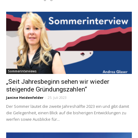
Sommerinterviews
„Seit Jahresbeginn sehen wir wieder
steigende Gründungszahlen“
Janine Heidenfelder
-
25. Juli 2023
Der Sommer läutet die zweite Jahreshälfte 2023 ein und gibt damit
die Gelegenheit, einen Blick auf die bisherigen Entwicklungen zu
werfen sowie Ausblicke für...