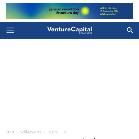
Start
Schlagworte
DigitalHub