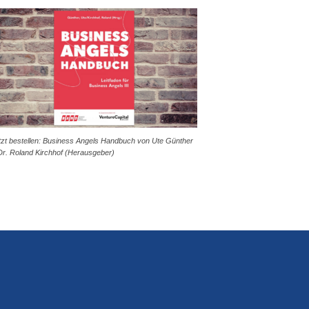
tzt bestellen: Business Angels Handbuch von Ute Günther
Dr. Roland Kirchhof (Herausgeber)