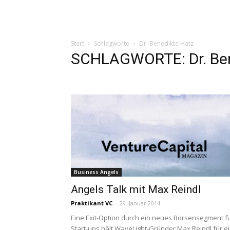
Start
Schlagworte
Dr. Benedikte Hatz
SCHLAGWORTE: Dr. Ben
Business Angels
Angels Talk mit Max Reindl
Praktikant VC
-
29. Januar 2014
Eine Exit-Option durch ein neues Börsensegment f
Start-ups hält WaveLight-Gründer Max Reindl für e