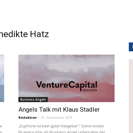
edikte Hatz
Business Angels
Angels Talk mit Klaus Stadler
Redaktion
-
30. September 2013
ür
„Euphorie ist kein guter Ratgeber“: Seine ersten
in
Flugversuche als Business Angel unternahm der