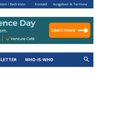
den / Beitreten
Kontakt
Ausgaben & Termine
LETTER
WHO-IS-WHO