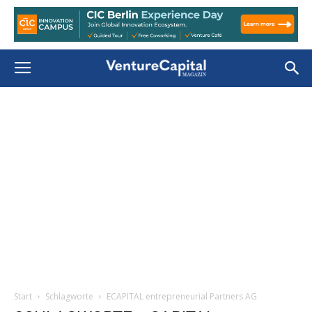
Start
Schlagworte
ECAPITAL entrepreneurial Partners AG