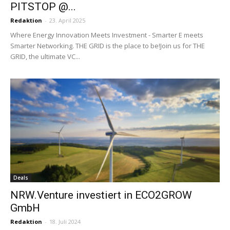
PITSTOP @...
Redaktion
-
23. April 2025
Where Energy Innovation Meets Investment - Smarter E meets
Smarter Networking. THE GRID is the place to be! ​Join us for THE
GRID, the ultimate VC...
Deals
NRW.Venture investiert in ECO2GROW
GmbH ­
Redaktion
-
18. Juli 2024