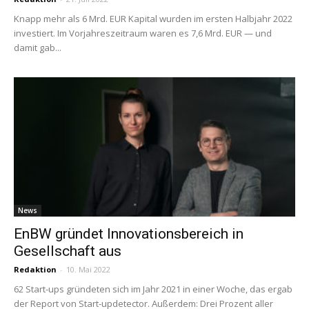
Knapp mehr als 6 Mrd. EUR Kapital wurden im ersten Halbjahr 2022
investiert. Im Vorjahreszeitraum waren es 7,6 Mrd. EUR — und
damit gab...
News
EnBW gründet Innovationsbereich in
Gesellschaft aus
Redaktion
-
10. Mai 2022
62 Start-ups gründeten sich im Jahr 2021 in einer Woche, das ergab
der Report von Start-updetector. Außerdem: Drei Prozent aller