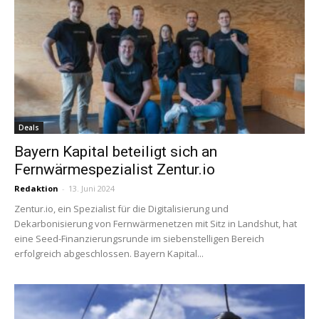
Deals
Bayern Kapital beteiligt sich an
Fernwärmespezialist Zentur.io
Redaktion
-
13. Juni 2024
Zentur.io, ein Spezialist für die Digitalisierung und
Dekarbonisierung von Fernwärmenetzen mit Sitz in Landshut, hat
eine Seed-Finanzierungsrunde im siebenstelligen Bereich
erfolgreich abgeschlossen. Bayern Kapital...