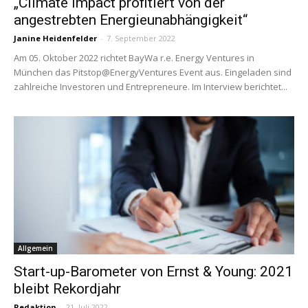
„Climate Impact profitiert von der
angestrebten Energieunabhängigkeit“
Janine Heidenfelder
-
7. September 2022
Am 05. Oktober 2022 richtet BayWa r.e. Energy Ventures in
München das Pitstop@EnergyVentures Event aus. Eingeladen sind
zahlreiche Investoren und Entrepreneure. Im Interview berichtet...
Allgemein
Start-up-Barometer von Ernst & Young: 2021
bleibt Rekordjahr
Redaktion
-
21. Juli 2022