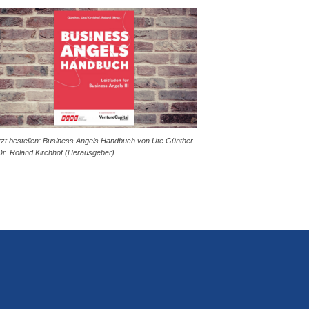
tzt bestellen: Business Angels Handbuch von Ute Günther
Dr. Roland Kirchhof (Herausgeber)