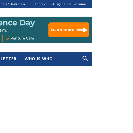
den / Beitreten
Kontakt
Ausgaben & Termine
LETTER
WHO-IS-WHO