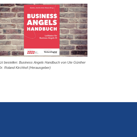
tzt bestellen: Business Angels Handbuch von Ute Günther
Dr. Roland Kirchhof (Herausgeber)