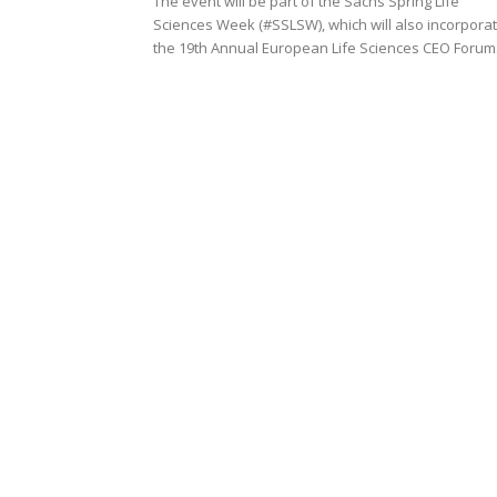
The event will be part of the Sachs Spring Life
Sciences Week (#SSLSW), which will also incorpora
the 19th Annual European Life Sciences CEO Forum.