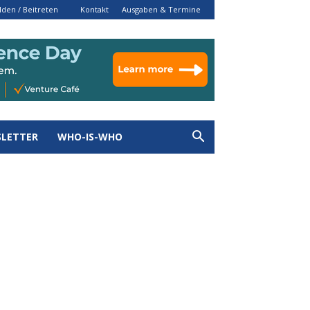
den / Beitreten
Kontakt
Ausgaben & Termine
LETTER
WHO-IS-WHO