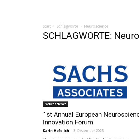
Start
Schlagworte
Neuroscience
SCHLAGWORTE: Neuro
Neuroscience
1st Annual European Neuroscien
Innovation Forum
Karin Hofelich
-
3. Dezember 2025