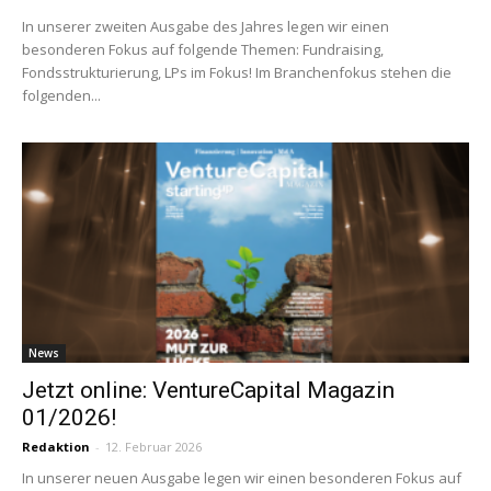
In unserer zweiten Ausgabe des Jahres legen wir einen
besonderen Fokus auf folgende Themen: Fundraising,
Fondsstrukturierung, LPs im Fokus! Im Branchenfokus stehen die
folgenden...
News
Jetzt online: VentureCapital Magazin
01/2026!
Redaktion
-
12. Februar 2026
In unserer neuen Ausgabe legen wir einen besonderen Fokus auf