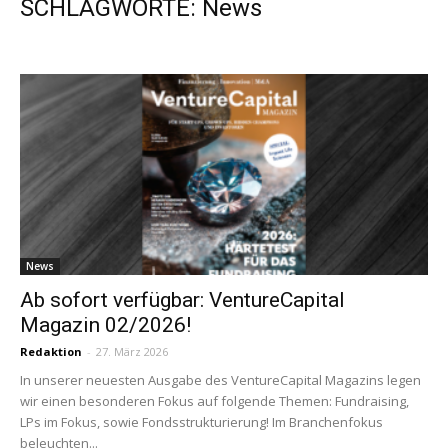
SCHLAGWORTE: News
News
Ab sofort verfügbar: VentureCapital
Magazin 02/2026!
Redaktion
-
27. März 2026
In unserer neuesten Ausgabe des VentureCapital Magazins legen
wir einen besonderen Fokus auf folgende Themen: Fundraising,
LPs im Fokus, sowie Fondsstrukturierung! Im Branchenfokus
beleuchten...