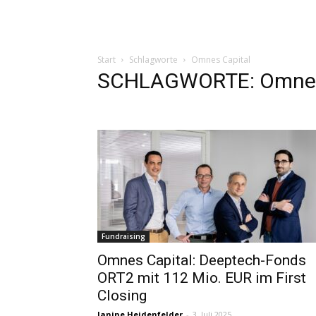
Start
Schlagworte
Omnes Capital
SCHLAGWORTE: Omnes
Fundraising
Omnes Capital: Deeptech-Fonds
ORT2 mit 112 Mio. EUR im First
Closing
Janine Heidenfelder
-
3. Juli 2025