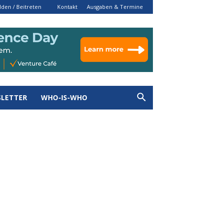
den / Beitreten
Kontakt
Ausgaben & Termine
LETTER
WHO-IS-WHO