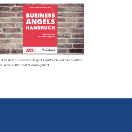
tzt bestellen: Business Angels Handbuch von Ute Günther
Dr. Roland Kirchhof (Herausgeber)