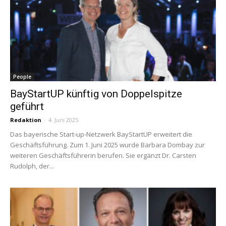
People
BayStartUP künftig von Doppelspitze
geführt
Redaktion
-
4. Juni 2025
Das bayerische Start-up-Netzwerk BayStartUP erweitert die
Geschäftsführung. Zum 1. Juni 2025 wurde Barbara Dombay zur
weiteren Geschäftsführerin berufen. Sie ergänzt Dr. Carsten
Rudolph, der...