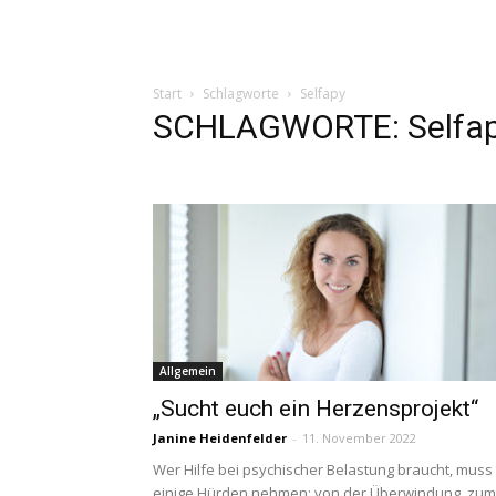
Start
Schlagworte
Selfapy
SCHLAGWORTE: Selfa
Allgemein
„Sucht euch ein Herzensprojekt“
Janine Heidenfelder
-
11. November 2022
Wer Hilfe bei psychischer Belastung braucht, muss
einige Hürden nehmen: von der Überwindung, zum