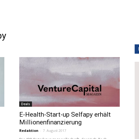
py
Deals
E-Health-Start-up Selfapy erhält
Millionenfinanzierung
Redaktion
-
7. August 2017