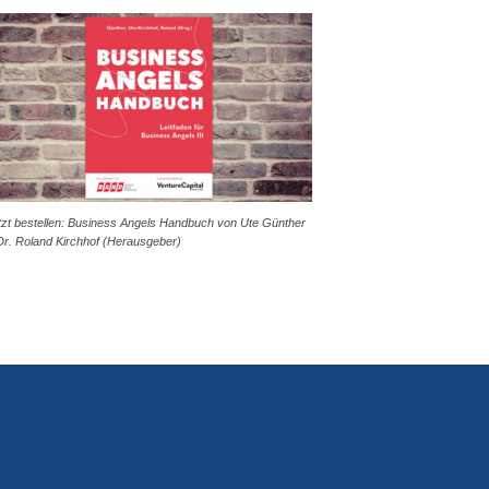
tzt bestellen: Business Angels Handbuch von Ute Günther
Dr. Roland Kirchhof (Herausgeber)