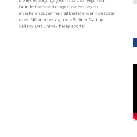
Die IBB Beteiligungsgesellschaft, der High-Tech
Gründerfonds und einige Business Angels
investieren zusammen mit bestehenden Investoren
einen Millionenbetrag in das Berliner Start-up
Selfapy. Das Online-Therapieportal...