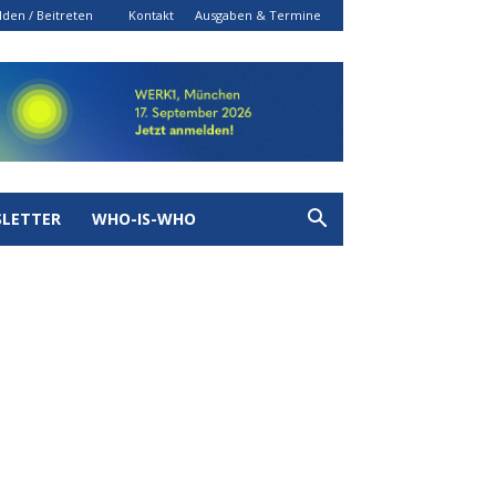
den / Beitreten
Kontakt
Ausgaben & Termine
LETTER
WHO-IS-WHO