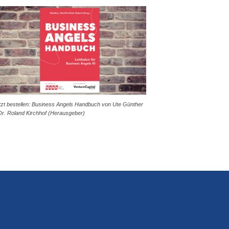
tzt bestellen: Business Angels Handbuch von Ute Günther
Dr. Roland Kirchhof (Herausgeber)