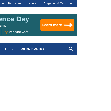
den / Beitreten
Kontakt
Ausgaben & Termine
LETTER
WHO-IS-WHO