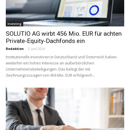
Investing
SOLUTIO AG wirbt 456 Mio. EUR für achten
Private-Equity-Dachfonds ein
Redaktion
-
3. Juni 2024
Institutionelle Investoren in Deutschland und Österreich haben
weiterhin ein hohes Interesse an außerbörslichen
Unternehmensbeteiligungen. Das belegt der mit
Zeichnungszusagen von 456 Mio. EUR erfolgreich...