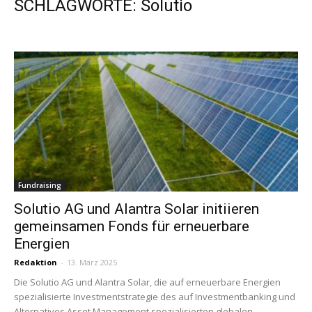
SCHLAGWORTE: Solutio
Fundraising
Solutio AG und Alantra Solar initiieren
gemeinsamen Fonds für erneuerbare
Energien
Redaktion
-
13. März 2025
Die Solutio AG und Alantra Solar, die auf erneuerbare Energien
spezialisierte Investmentstrategie des auf Investmentbanking und
Alternatives Asset Management spezialisierten globalen