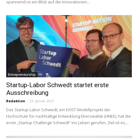
spannend ist ein Blick auf die Innovationen...
Entrepreneurship
Startup-Labor Schwedt startet erste
Ausschreibung
Redaktion
-
23. Januar 2025
Das Startup-Labor Schwedt, ein EXIST-Modellprojekt der
Hochschule für nachhaltige Entwicklung Eberswalde (HNEE), hat die
erste „Startup Challenge Schwedt“ ins Leben gerufen. Ziel ist es,...