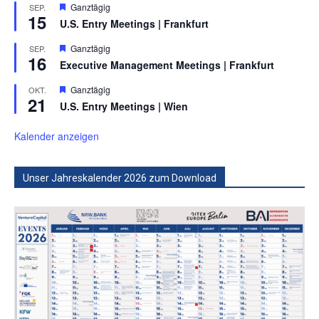
Hervorgehoben
Ganztägig
SEP.
15
U.S. Entry Meetings | Frankfurt
Hervorgehoben
Ganztägig
SEP.
16
Executive Management Meetings | Frankfurt
Hervorgehoben
Ganztägig
OKT.
21
U.S. Entry Meetings | Wien
Kalender anzeigen
Unser Jahreskalender 2026 zum Download