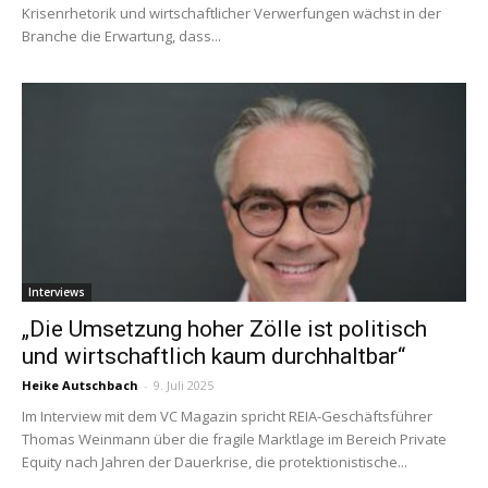
Krisenrhetorik und wirtschaftlicher Verwerfungen wächst in der
Branche die Erwartung, dass...
Interviews
„Die Umsetzung hoher Zölle ist politisch
und wirtschaftlich kaum durchhaltbar“
Heike Autschbach
-
9. Juli 2025
Im Interview mit dem VC Magazin spricht REIA-Geschäftsführer
Thomas Weinmann über die fragile Marktlage im Bereich Private
Equity nach Jahren der Dauerkrise, die protektionistische...