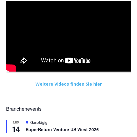
Weitere Videos finden Sie hier
Branchenevents
Hervorgehoben
Ganztägig
SEP.
14
SuperReturn Venture US West 2026