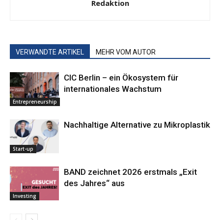
Redaktion
VERWANDTE ARTIKEL
MEHR VOM AUTOR
CIC Berlin – ein Ökosystem für
internationales Wachstum
Entrepreneurship
Nachhaltige ­Alternative zu Mikroplastik
Start-up
BAND zeichnet 2026 erstmals „Exit
des Jahres“ aus
Investing