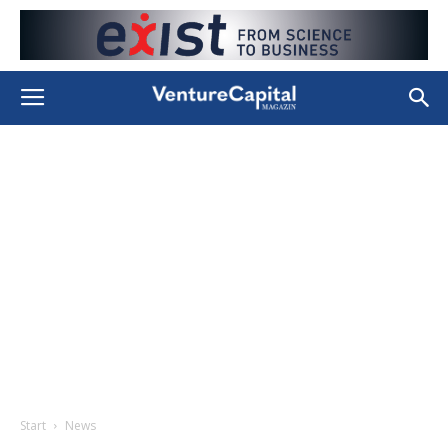
Start
News